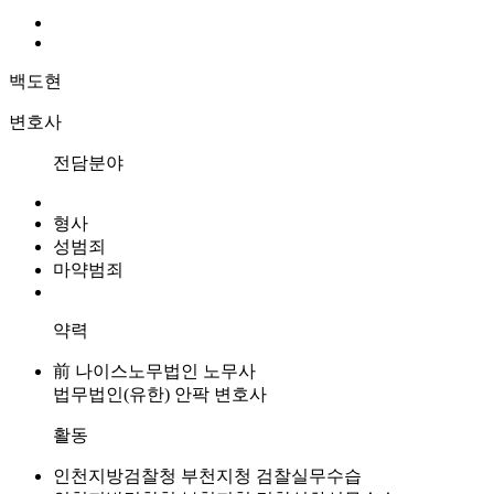
백도현
변호사
전담분야
형사
성범죄
마약범죄
약력
前 나이스노무법인 노무사
법무법인(유한) 안팍 변호사
활동
인천지방검찰청 부천지청 검찰실무수습